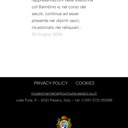
rappresentazioni della Madonna
col Bambino e, nel corso dei
secoli, continua ad esser
presente nei dipinti sacri,
incastonato nei reliquiari…
18 Giugno 2026
PRIVACY POLICY
COOKIES
museomarineria@comune.pesaro.pu.it
viale Pola, 9 - 61121 Pesaro, Italy - tel. (+39) 0721.35588