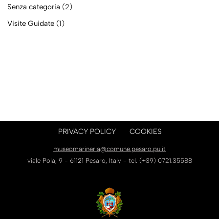
Senza categoria
(2)
Visite Guidate
(1)
PRIVACY POLICY
COOKIES
museomarineria@comune.pesaro.pu.it
viale Pola, 9 - 61121 Pesaro, Italy - tel. (+39) 0721.35588