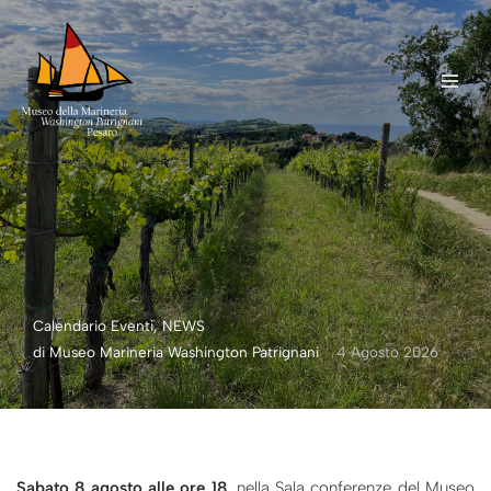
Vai
al
contenuto
Calendario Eventi
,
NEWS
di
Museo Marineria Washington Patrignani
4 Agosto 2026
Sabato 8 agosto alle ore 18
, nella Sala conferenze del Museo